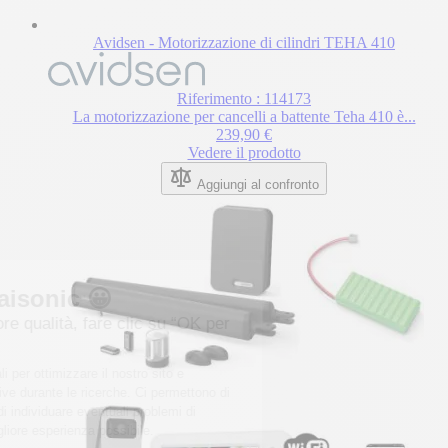
Avidsen - Motorizzazione di cilindri TEHA 410
Riferimento : 114173
La motorizzazione per cancelli a battente Teha 410 è...
239,90 €
Vedere il prodotto
Aggiungi al confronto
Benvenuti a Maisonic 😀
Per una visita di migliore qualità, fare clic su “OK per
me”.
Questi cookie sono essenziali per ottimizzare il nostro sito e
soddisfare le vostre aspettative durante le ricerche. Ci permettono di
personalizzare i contenuti e di individuare eventuali problemi di
navigazione per offrirvi la migliore esperienza possibile.