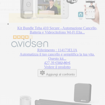
Leggi l'informativa sulla privacy
Consensi certificati da
Scelgo
OK per me
Kit Bundle Teha 410 Secure - Automazione Cancello,
Batteria e Videocitofono Wi-Fi Elia...
Il
prezzo
dipende
dalle
Riferimento : 114173ELIA
opzioni
Automatizza il tuo cancello e semplifica la tua vita.
scelte
Questo kit...
Regular Price
nella
427,39 €
502,80 €
pagina
Vedere il prodotto
del
Aggiungi al confronto
prodotto.