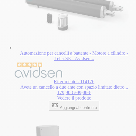
Automazione per cancelli a battente - Motore a cilindro -
Teha-SE - Avidsen...
Riferimento : 114176
Avete un cancello a due ante con spazio limitato dietro...
Special Price
Regular Price
179,90 €
209,00 €
Vedere il prodotto
Aggiungi al confronto