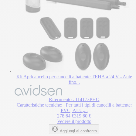
Kit Apricancello per cancelli a battente TEHA a 24 V - Ante
fino...
Il
prezzo
dipende
Riferimento : 114173PHO
dalle
Caratteristiche tecniche: Per tutti i tipi di cancelli a battente:
opzioni
PVC, ALU,...
scelte
Regular Price
278,64 €
319,60 €
nella
Vedere il prodotto
pagina
del
Aggiungi al confronto