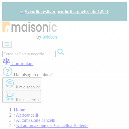
Salta
al
✨
Svendita estiva: prodotti a partire da 1,99 €
contenuto
Apricancelli
Videocitofono
-
Campanello
Confrontare
Solare
-
Hai bisogno di aiuto?
risparmio
energetico
Il mio account
Sicurezza
Comfort
domestico
Il mio carrello
Offerte
e
Home
sconti
/
Apricancelli
/
Automazione cancelli
/
Kit automazione per Cancelli a Battente