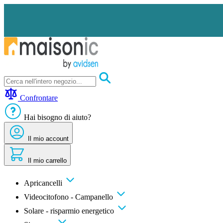
Salta
al
contenuto
Apricancelli
Videocitofono
Confrontare
-
Campanello
Hai bisogno di aiuto?
Solare
-
risparmio
Il mio account
energetico
Sicurezza
Il mio carrello
Comfort
domestico
Offerte
Apricancelli
e
Videocitofono - Campanello
sconti
Solare - risparmio energetico