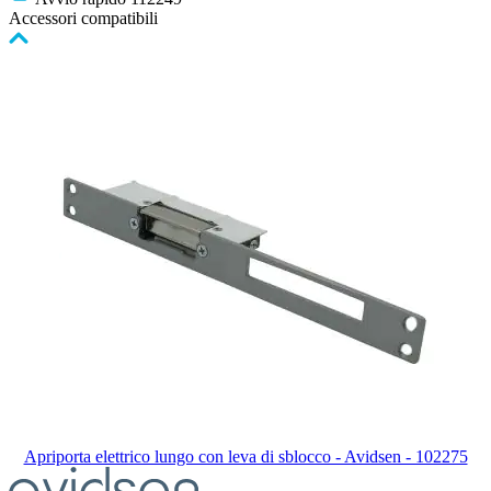
Accessori compatibili
Premere
per
saltare
il
carosello
Apriporta elettrico lungo con leva di sblocco - Avidsen - 102275