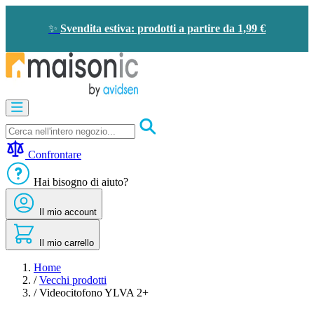
Salta
al
✨
Svendita estiva: prodotti a partire da 1,99 €
contenuto
Apricancelli
Videocitofono
-
Campanello
Confrontare
Solare
-
Hai bisogno di aiuto?
risparmio
energetico
Il mio account
Sicurezza
Comfort
domestico
Il mio carrello
Offerte
e
Home
sconti
/
Vecchi prodotti
/
Videocitofono YLVA 2+