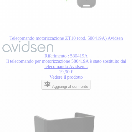
Telecomando motorizzazione ZT10 (cod. 580419A) Avidsen
Il
prezzo
dipende
Riferimento : 580419A
dalle
Il telecomando per motorizzazione 580419A è stato sostituito dal
opzioni
telecomando Avidsen...
scelte
19,90 €
nella
Vedere il prodotto
pagina
del
Aggiungi al confronto
prodotto.