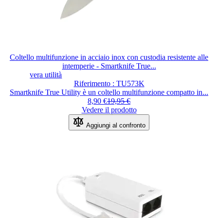
Coltello multifunzione in acciaio inox con custodia resistente alle
intemperie - Smartknife True...
vera utilità
Riferimento : TU573K
Smartknife True Utility è un coltello multifunzione compatto in...
8,90 €
19,95 €
Vedere il prodotto
Aggiungi al confronto