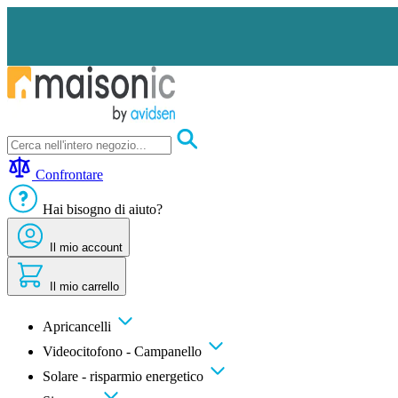
Salta
al
contenuto
Apricancelli
Videocitofono
Confrontare
-
Campanello
Hai bisogno di aiuto?
Solare
-
risparmio
Il mio account
energetico
Sicurezza
Il mio carrello
Comfort
domestico
Offerte
Apricancelli
e
Videocitofono - Campanello
sconti
Solare - risparmio energetico