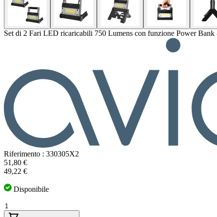
Set di 2 Fari LED ricaricabili 750 Lumens con funzione Power Bank
Riferimento : 330305X2
Il
51,80 €
prezzo
49,22 €
dipende
dalle
Disponibile
opzioni
Quantità
scelte