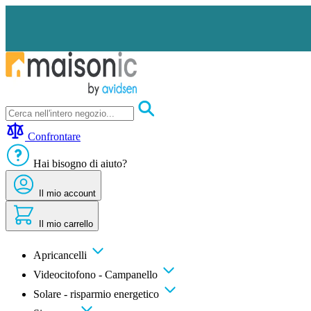
Salta
al
contenuto
Apricancelli
Videocitofono
Confrontare
-
Campanello
Hai bisogno di aiuto?
Solare
-
risparmio
Il mio account
energetico
Sicurezza
Il mio carrello
Comfort
domestico
Offerte
Apricancelli
e
Videocitofono - Campanello
sconti
Solare - risparmio energetico