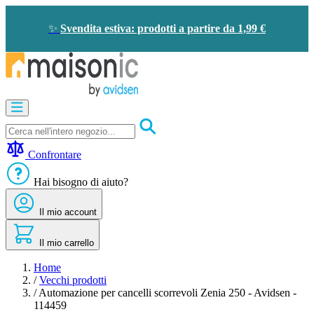
Salta
al
✨
Svendita estiva: prodotti a partire da 1,99 €
contenuto
Apricancelli
Videocitofono
-
Campanello
Confrontare
Solare
-
Hai bisogno di aiuto?
risparmio
energetico
Il mio account
Sicurezza
Comfort
domestico
Il mio carrello
Offerte
e
Home
sconti
/
Vecchi prodotti
/
Automazione per cancelli scorrevoli Zenia 250 - Avidsen -
114459