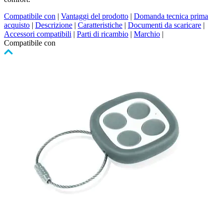
Compatibile con
|
Vantaggi del prodotto
|
Domanda tecnica prima
acquisto
|
Descrizione
|
Caratteristiche
|
Documenti da scaricare
|
Accessori compatibili
|
Parti di ricambio
|
Marchio
|
Compatibile con
Premere
per
saltare
il
carosello