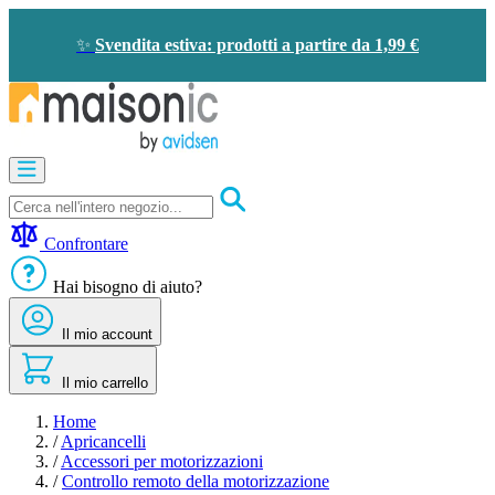
Salta al contenuto
✨
Svendita estiva: prodotti a partire da 1,99 €
Apricancelli
Videocitofono - Campanello
Solare - risparmio energetico
Sicurezza
Confrontare
Comfort domestico
Offerte e sconti
Hai bisogno di aiuto?
Il mio account
Il mio carrello
Home
/
Apricancelli
/
Accessori per motorizzazioni
/
Controllo remoto della motorizzazione