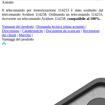
Astratto
Il telecomando per motorizzazione 114253 è stato sostituito dal
telecomando Avidsen 114258. Ordinando un telecomando 114253,
riceverete un telecomando Avidsen 114258,
compatibile al 100%.
Vantaggi del prodotto
|
Domanda tecnica prima acquisto
|
Descrizione
|
Caratteristiche
|
Documenti da scaricare
|
Recensioni
dei clienti
|
Marchio
|
Vantaggi del prodotto