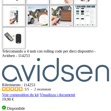
Telecomando a 4 tasti con rolling code per dieci dispositivi -
Avidsen - 114253
Riferimento : 114253
5
/
5
-
2
recensioni
Voir composition du kit
Visualizza i documenti
Il prezzo dipende dalle opzioni scelte
19,90 €
Disponibile