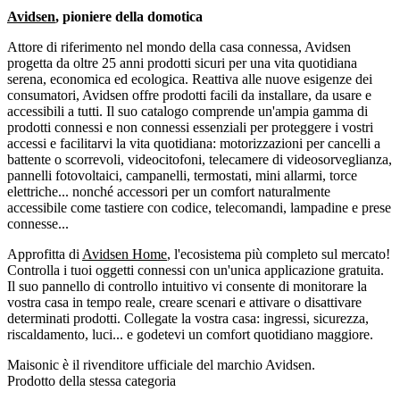
Avidsen
, pioniere della domotica
Attore di riferimento nel mondo della casa connessa, Avidsen
progetta da oltre 25 anni prodotti sicuri per una vita quotidiana
serena, economica ed ecologica. Reattiva alle nuove esigenze dei
consumatori, Avidsen offre prodotti facili da installare, da usare e
accessibili a tutti. Il suo catalogo comprende un'ampia gamma di
prodotti connessi e non connessi essenziali per proteggere i vostri
accessi e facilitarvi la vita quotidiana: motorizzazioni per cancelli a
battente o scorrevoli, videocitofoni, telecamere di videosorveglianza,
pannelli fotovoltaici, campanelli, termostati, mini allarmi, torce
elettriche... nonché accessori per un comfort naturalmente
accessibile come tastiere con codice, telecomandi, lampadine e prese
connesse...
Approfitta di
Avidsen Home
, l'ecosistema più completo sul mercato!
Controlla i tuoi oggetti connessi con un'unica applicazione gratuita.
Il suo pannello di controllo intuitivo vi consente di monitorare la
vostra casa in tempo reale, creare scenari e attivare o disattivare
determinati prodotti. Collegate la vostra casa: ingressi, sicurezza,
riscaldamento, luci... e godetevi un comfort quotidiano maggiore.
Maisonic è il rivenditore ufficiale del marchio Avidsen.
Prodotto della stessa categoria