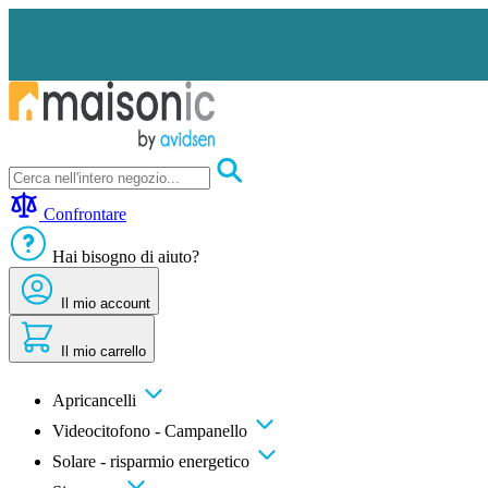
Salta al contenuto
Apricancelli
Videocitofono - Campanello
Confrontare
Solare - risparmio energetico
Sicurezza
Hai bisogno di aiuto?
Comfort domestico
Offerte e sconti
Il mio account
Il mio carrello
Apricancelli
Videocitofono - Campanello
Solare - risparmio energetico