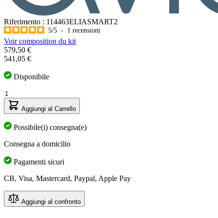
Riferimento : 114463ELIASMART2
5
/
5
-
1
recensioni
Voir composition du kit
Il prezzo dipende dalle opzioni scelte
579,50 €
541,05 €
Disponibile
Quantità
Aggiungi al Carrello
Possibile(i) consegna(e)
Consegna a domicilio
Pagamenti sicuri
CB, Visa, Mastercard, Paypal, Apple Pay
Aggiungi al confronto