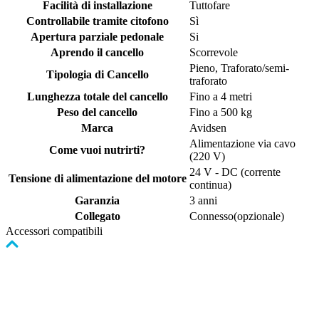
Facilità di installazione
Tuttofare
Controllabile tramite citofono
Sì
Apertura parziale pedonale
Si
Aprendo il cancello
Scorrevole
Pieno, Traforato/semi-
Tipologia di Cancello
traforato
Lunghezza totale del cancello
Fino a 4 metri
Peso del cancello
Fino a 500 kg
Marca
Avidsen
Alimentazione via cavo
Come vuoi nutrirti?
(220 V)
24 V - DC (corrente
Tensione di alimentazione del motore
continua)
Garanzia
3 anni
Collegato
Connesso(opzionale)
Accessori compatibili
Premere
per
saltare
il
carosello