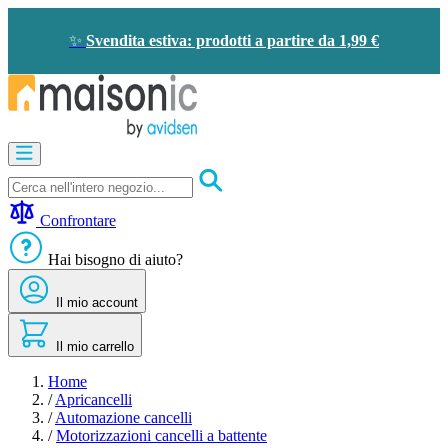
Salta
al
✨
Svendita estiva: prodotti a partire da 1,99 €
contenuto
Apricancelli
Videocitofono
-
Campanello
Confrontare
Solare
-
Hai bisogno di aiuto?
risparmio
energetico
Il mio account
Sicurezza
Comfort
domestico
Il mio carrello
Offerte
e
Home
sconti
/
Apricancelli
/
Automazione cancelli
/
Motorizzazioni cancelli a battente