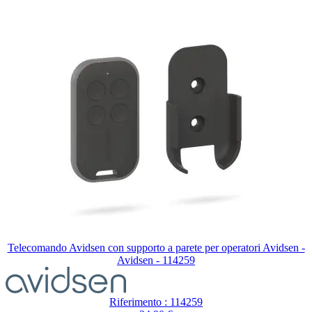
Telecomando Avidsen con supporto a parete per operatori Avidsen -
Avidsen - 114259
Riferimento : 114259