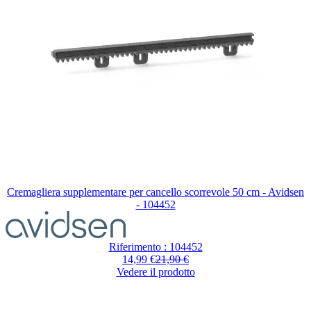
Cremagliera supplementare per cancello scorrevole 50 cm - Avidsen
- 104452
Riferimento : 104452
14,99 €
21,90 €
Vedere il prodotto