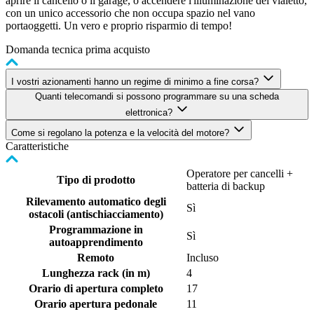
aprire il cancello o il garage, o accendere l'illuminazione del vialetto,
con un unico accessorio che non occupa spazio nel vano
portaoggetti. Un vero e proprio risparmio di tempo!
Domanda tecnica prima acquisto
I vostri azionamenti hanno un regime di minimo a fine corsa?
Quanti telecomandi si possono programmare su una scheda
elettronica?
Come si regolano la potenza e la velocità del motore?
Caratteristiche
Operatore per cancelli +
Tipo di prodotto
batteria di backup
Rilevamento automatico degli
Sì
ostacoli (antischiacciamento)
Programmazione in
Sì
autoapprendimento
Remoto
Incluso
Lunghezza rack (in m)
4
Orario di apertura completo
17
Orario apertura pedonale
11