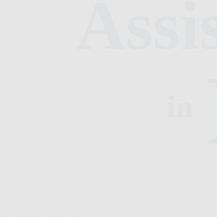
Assi
in