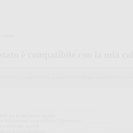
 caldaia?
stato è compatibile con la mia ca
a gasolio, a condensazione, a pellet, ecc.) e pompe di calore non reversi
val, per le sue caldaie recenti.
bidirezionale tra la caldaia e il termostato.
e caldaie più vecchie.
sistema di comunicazione.