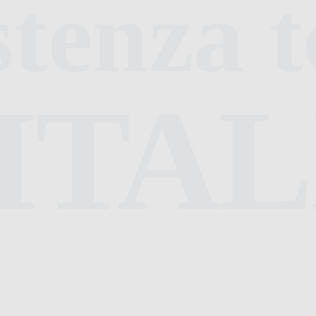
stenza t
ITAL