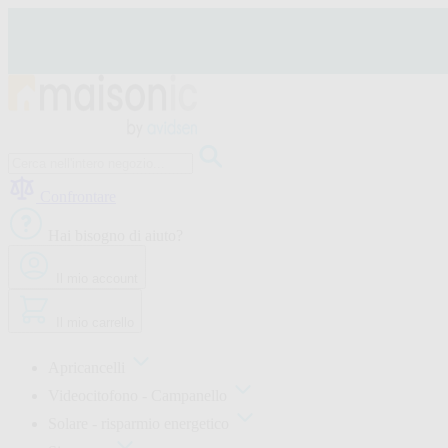
Salta
al
contenuto
Apricancelli
Videocitofono
Confrontare
-
Campanello
Hai bisogno di aiuto?
Solare
-
risparmio
Il mio account
energetico
Sicurezza
Il mio carrello
Comfort
domestico
Offerte
Apricancelli
e
Videocitofono - Campanello
sconti
Solare - risparmio energetico