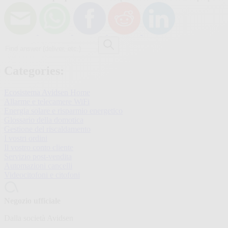
Find
answer
(deliver,
etc.)
Categories:
Ecosistema Avidsen Home
Allarme e telecamere WiFi
Energia solare e risparmio energetico
Glossario della domotica
Gestione del riscaldamento
I vostri ordini
Il vostro conto cliente
Servizio post-vendita
Automazioni cancelli
Videocitofoni e citofoni
Negozio ufficiale
Dalla società Avidsen