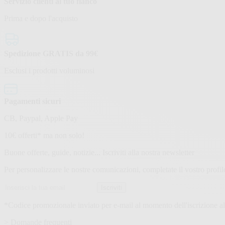
Servizio clienti al tuo fianco
Prima e dopo l'acquisto
Spedizione GRATIS da 99€
Esclusi i prodotti voluminosi
Pagamenti sicuri
CB, Paypal, Apple Pay
Newsletter
10€ offerti* ma non solo!
Buone offerte, guide, notizie... Iscriviti alla nostra newsletter
Per personalizzare le nostre comunicazioni, completate il vostro profil
Indirizzo
Iscriviti
email
*Codice promozionale inviato per e-mail al momento dell'iscrizione all
> Domande frequenti