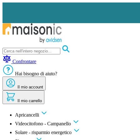
Salta
al
contenuto
Apricancelli
Videocitofono
Confrontare
-
Campanello
Hai bisogno di aiuto?
Solare
-
risparmio
Il mio account
energetico
Sicurezza
Il mio carrello
Comfort
domestico
Offerte
Apricancelli
e
Videocitofono - Campanello
sconti
Solare - risparmio energetico