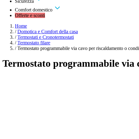
Sicurezza
Comfort domestico
Offerte e sconti
Home
/
Domotica e Comfort della casa
/
Termostati e Cronotermostati
/
Termostato filare
/
Termostato programmabile via cavo per riscaldamento o cond
Termostato programmabile via c