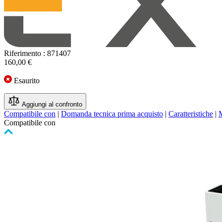
Riferimento : 871407
160,00 €
Esaurito
Aggiungi al confronto
Compatibile con
|
Domanda tecnica prima acquisto
|
Caratteristiche
|
Compatibile con
Premere
per
saltare
il
carosello