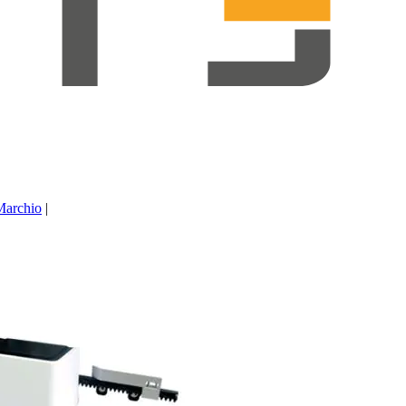
Marchio
|