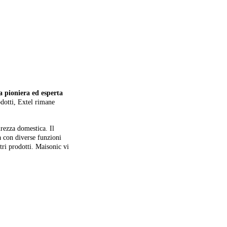
a pioniera ed esperta
dotti, Extel rimane
urezza domestica. Il
 con diverse funzioni
ltri prodotti. Maisonic vi