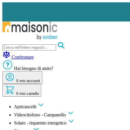
Salta
al
contenuto
Apricancelli
Videocitofono
Confrontare
-
Campanello
Hai bisogno di aiuto?
Solare
-
risparmio
Il mio account
energetico
Sicurezza
Il mio carrello
Comfort
domestico
Offerte
Apricancelli
e
Videocitofono - Campanello
sconti
Solare - risparmio energetico