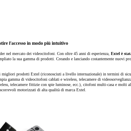
ire l'accesso in modo più intuitivo
der nel mercato dei videocitofoni. Con oltre 45 anni di esperienza,
Extel è stat
pliato la sua gamma di prodotti. Creando e lanciando costantemente nuovi pro
 migliori prodotti Extel (riconosciuti a livello internazionale) in termini di sic
pia gamma di videocitofoni cablati e wireless, telecamere di videosorveglianza
eless, telecamere fittizie con spie luminose, ecc.), citofoni multi-casa e molti a
 scorrevoli motorizzati di alta qualità di marca Extel.