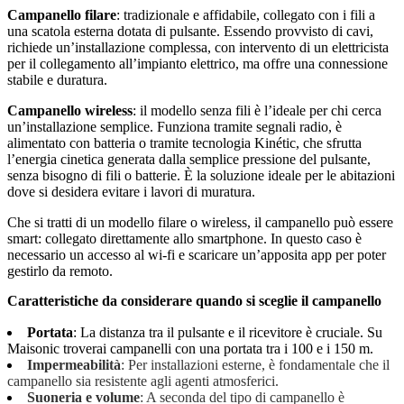
Campanello filare
: tradizionale e affidabile, collegato con i fili a
una scatola esterna dotata di pulsante. Essendo provvisto di cavi,
richiede un’installazione complessa, con intervento di un elettricista
per il collegamento all’impianto elettrico, ma offre una connessione
stabile e duratura.
Campanello wireless
: il modello senza fili è l’ideale per chi cerca
un’installazione semplice. Funziona tramite segnali radio, è
alimentato con batteria o tramite tecnologia Kinétic, che sfrutta
l’energia cinetica generata dalla semplice pressione del pulsante,
senza bisogno di fili o batterie. È la soluzione ideale per le abitazioni
dove si desidera evitare i lavori di muratura.
Che si tratti di un modello filare o wireless, il campanello può essere
smart: collegato direttamente allo smartphone. In questo caso è
necessario un accesso al wi-fi e scaricare un’apposita app per poter
gestirlo da remoto.
Caratteristiche da considerare quando si sceglie il campanello
Portata
: La distanza tra il pulsante e il ricevitore è cruciale. Su
Maisonic troverai campanelli con una portata tra i 100 e i 150 m.
Impermeabilità
: Per installazioni esterne, è fondamentale che il
campanello sia resistente agli agenti atmosferici.
Suoneria e volume
: A seconda del tipo di campanello è