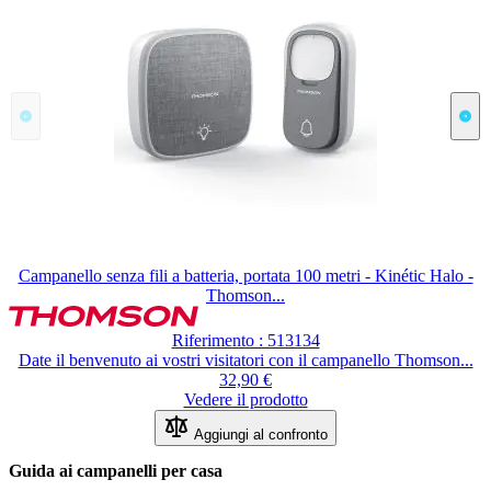
Campanello senza fili a batteria, portata 100 metri - Kinétic Halo -
Thomson...
Riferimento : 513134
Date il benvenuto ai vostri visitatori con il campanello Thomson...
32,90 €
Vedere il prodotto
Aggiungi al confronto
Guida ai campanelli per casa