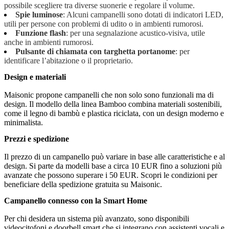
possibile scegliere tra diverse suonerie e regolare il volume.
Spie luminose
: Alcuni campanelli sono dotati di indicatori LED,
utili per persone con problemi di udito o in ambienti rumorosi.
Funzione flash
: per una segnalazione acustico-visiva, utile
anche in ambienti rumorosi.
Pulsante di chiamata con targhetta portanome
: per
identificare l’abitazione o il proprietario.
Design e materiali
Maisonic propone campanelli che non solo sono funzionali ma di
design. Il modello della linea Bamboo combina materiali sostenibili,
come il legno di bambù e plastica riciclata, con un design moderno e
minimalista.
Prezzi e spedizione
Il prezzo di un campanello può variare in base alle caratteristiche e al
design. Si parte da modelli base a circa 10 EUR fino a soluzioni più
avanzate che possono superare i 50 EUR. Scopri le condizioni per
beneficiare della spedizione gratuita su Maisonic.
Campanello connesso con la Smart Home
Per chi desidera un sistema più avanzato, sono disponibili
videocitofoni e doorbell smart che si integrano con assistenti vocali e