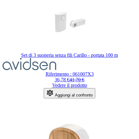
Set di 3 suoneria senza fili Carillo - portata 100 m
Il
prezzo
dipende
Riferimento : 061007X3
dalle
Regular Price
36,78 €
41,70 €
opzioni
Vedere il prodotto
scelte
nella
Aggiungi al confronto
pagina
del
prodotto.