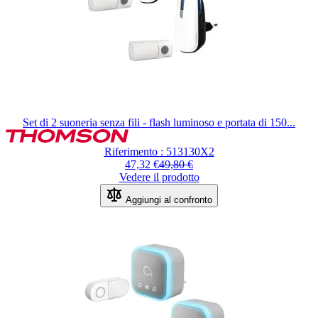
Set di 2 suoneria senza fili - flash luminoso e portata di 150...
Il
prezzo
Riferimento : 513130X2
dipende
Regular Price
47,32 €
49,80 €
dalle
Vedere il prodotto
opzioni
scelte
Aggiungi al confronto
nella
pagina
del
prodotto.