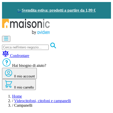
Salta
al
✨
Svendita estiva: prodotti a partire da 1,99 €
contenuto
Apricancelli
Videocitofono
-
Campanello
Confrontare
Solare
-
Hai bisogno di aiuto?
risparmio
energetico
Il mio account
Sicurezza
Comfort
domestico
Il mio carrello
Offerte
e
Home
sconti
/
Videocitofoni, citofoni e campanelli
/
Campanelli