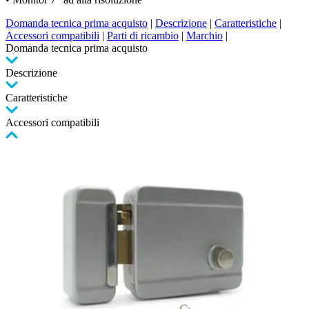
Domanda tecnica prima acquisto
|
Descrizione
|
Caratteristiche
|
Accessori compatibili
|
Parti di ricambio
|
Marchio
|
Domanda tecnica prima acquisto
Descrizione
Caratteristiche
Accessori compatibili
Premere
per
saltare
il
carosello