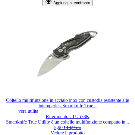
Aggiungi al confronto
Coltello multifunzione in acciaio inox con custodia resistente alle
intemperie - Smartknife True...
vera utilità
Riferimento : TU573K
Smartknife True Utility è un coltello multifunzione compatto in...
8,90 €
19,95 €
Vedere il prodotto