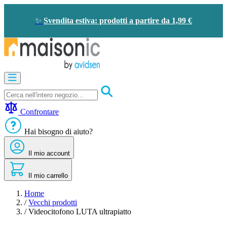
Salta
al
✨
Svendita estiva: prodotti a partire da 1,99 €
contenuto
Apricancelli
Videocitofono
-
Campanello
Confrontare
Solare
-
Hai bisogno di aiuto?
risparmio
energetico
Il mio account
Sicurezza
Comfort
domestico
Il mio carrello
Offerte
e
Home
sconti
/
Vecchi prodotti
/
Videocitofono LUTA ultrapiatto