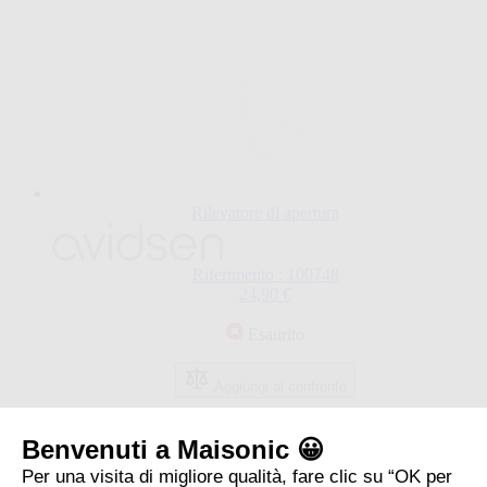
Rilevatore di apertura
Riferimento : 100748
24,90 €
Esaurito
Aggiungi al confronto
2
elementi
Benvenuti a Maisonic 😀
Mostra
Per una visita di migliore qualità, fare clic su “OK per