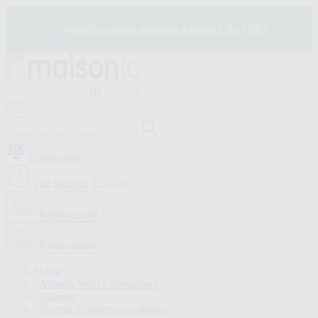
Salta
al
✨
Svendita estiva: prodotti a partire da 1,99 €
contenuto
Apricancelli
Videocitofono
-
Campanello
Confrontare
Solare
-
Hai bisogno di aiuto?
risparmio
energetico
Il mio account
Sicurezza
Comfort
domestico
Il mio carrello
Offerte
e
Home
sconti
/
Allarme WiFi e telecamere
/
Allarme
/
Sistemi di allarme casalinghi