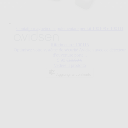
Contatto magnetico supplementare per kit 100108 e 100111
Riferimento : 100115
Optimisez votre système de sécurité Avidsen avec ce détecteur
d'ouverture porte...
Special Price
Regular Price
5,90 €
19,90 €
Vedere il prodotto
Aggiungi al confronto