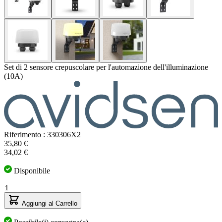
Set di 2 sensore crepuscolare per l'automazione dell'illuminazione
(10A)
Riferimento : 330306X2
Il
35,80 €
prezzo
34,02 €
dipende
dalle
Disponibile
opzioni
Quantità
scelte
Aggiungi al Carrello