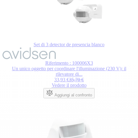
Set di 3 detector de presencia blanco
Il
prezzo
dipende
Riferimento : 100006X3
dalle
Un unico oggetto per coordinare l'illuminazione (230 V): il
opzioni
rilevatore di...
scelte
33,93 €
35,70 €
nella
Vedere il prodotto
pagina
del
Aggiungi al confronto
prodotto.