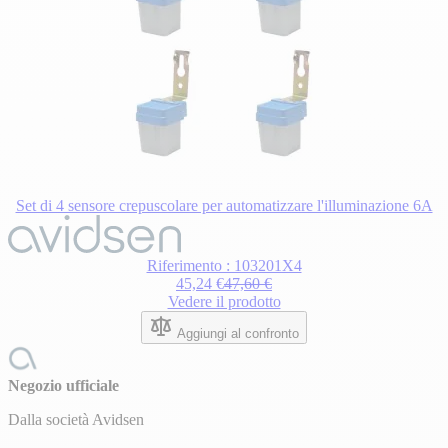
Set di 4 sensore crepuscolare per automatizzare l'illuminazione 6A
Il
prezzo
dipende
Riferimento : 103201X4
dalle
45,24 €
47,60 €
opzioni
Vedere il prodotto
scelte
nella
Aggiungi al confronto
pagina
del
prodotto.
Negozio ufficiale
Dalla società Avidsen