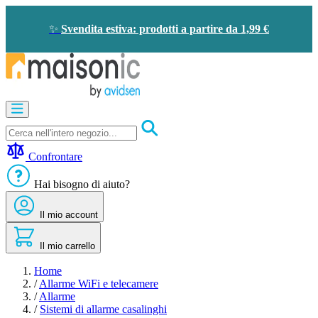
Salta
al
✨
Svendita estiva: prodotti a partire da 1,99 €
contenuto
Apricancelli
Videocitofono
-
Campanello
Confrontare
Solare
-
Hai bisogno di aiuto?
risparmio
energetico
Il mio account
Sicurezza
Comfort
domestico
Il mio carrello
Offerte
e
Home
sconti
/
Allarme WiFi e telecamere
/
Allarme
/
Sistemi di allarme casalinghi