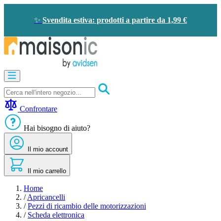
Salta
al
✨
Svendita estiva: prodotti a partire da 1,99 €
contenuto
Apricancelli
Videocitofono
-
Campanello
Confrontare
Solare
-
Hai bisogno di aiuto?
risparmio
energetico
Il mio account
Sicurezza
Comfort
domestico
Il mio carrello
Offerte
e
Home
sconti
/
Apricancelli
/
Pezzi di ricambio delle motorizzazioni
/
Scheda elettronica