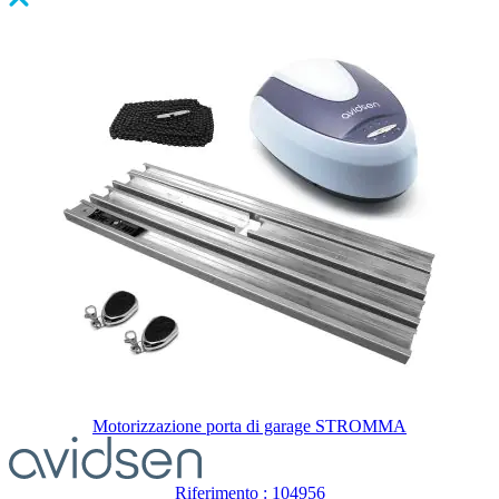
Premere
per
saltare
il
carosello
Motorizzazione porta di garage STROMMA
Riferimento : 104956