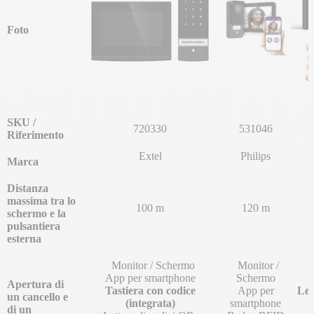
Foto
SKU /
720330
531046
Riferimento
Extel
Philips
Marca
Distanza
massima tra lo
100 m
120 m
schermo e la
pulsantiera
esterna
Monitor / Schermo
Monitor /
App per smartphone
Schermo
Apertura di
Tastiera con codice
App per
Let
un cancello e
(integrata)
smartphone
di un