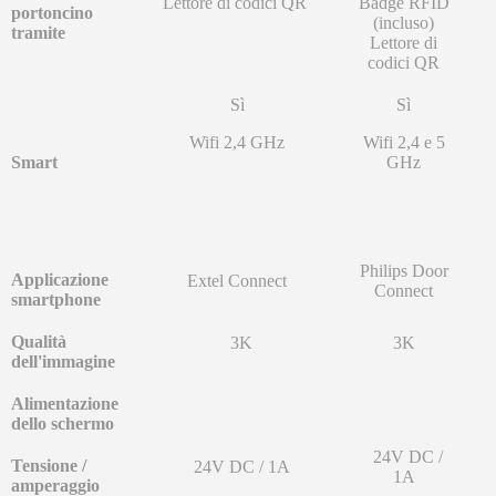
Lettore di codici QR
Badge RFID
portoncino
(incluso)
tramite
Lettore di
codici QR
Sì
Sì
Wifi 2,4 GHz
Wifi 2,4 e 5
Smart
GHz
Philips Door
Applicazione
Extel Connect
Connect
smartphone
Qualità
3K
3K
dell'immagine
Alimentazione
dello schermo
24V DC /
Tensione /
24V DC / 1A
1A
amperaggio