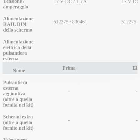
Tensione /
17 V DC / 1,5 A
17 V DC 
amperaggio
Alimentazione
512275
/
830461
512275
/
RAIL DIN
dello schermo
Alimentazione
elettrica della
pulsantiera
esterna
Prima
Eli
Nome
Pulsantiera
esterna
-
-
aggiuntiva
(oltre a quella
fornita nel kit)
Schermi extra
-
-
(oltre a quello
fornito nel kit)
Telecamera