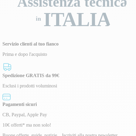
Assistenza tecnica
ITALIA
in
Servizio clienti al tuo fianco
Prima e dopo l'acquisto
Spedizione GRATIS da 99€
Esclusi i prodotti voluminosi
Pagamenti sicuri
CB, Paypal, Apple Pay
Newsletter
10€ offerti* ma non solo!
Buone offerte, guide, notizie... Iscriviti alla nostra newsletter