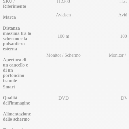
SKU /
112300
1122
Riferimento
Avidsen
Avids
Marca
Distanza
massima tra lo
100 m
100
schermo e la
pulsantiera
esterna
Monitor / Schermo
Monitor / 
Apertura di
un cancello e
di un
portoncino
tramite
Smart
Qualità
DVD
DV
dell'immagine
Alimentazione
dello schermo