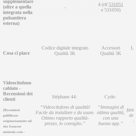
supplementare
4 (rif
531051
(oltre a quella
-
e 531050)
integrata nella
pulsantiera
esterna)
Codice digitale integrato
Accessori
Le
Cosa ci piace
Qualità 3K
Qualità 3K
Videocitofono
cablato -
Recensioni dei
Stéphane 44:
Cyde:
clienti
“
“Videocitofono di qualità!
“Immagini di
fanta
(Recensioni
Facile da installare e da usare.
ottima qualità,
del
pubblicate
Ottimo rapporto qualità-
con una
i
originariamente sul
prezzo, lo consiglio.”
buona app.”
sito francese
maisonic.com -