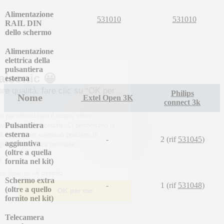
Alimentazione
531010
531010
RAIL DIN
dello schermo
Alimentazione
elettrica della
pulsantiera
Benvenuti a Maisonic 😀
esterna
Per una visita di migliore qualità, fare clic su “OK per
Philips
Nome
Extel Open 3K
me”.
connect 3k
Questi cookie sono essenziali per ottimizzare il nostro sito e
Pulsantiera
soddisfare le vostre aspettative durante le ricerche. Ci permettono di
esterna
personalizzare i contenuti e di individuare eventuali problemi di
-
2 (rif
531045
)
aggiuntiva
navigazione per offrirvi la migliore esperienza possibile.
(oltre a quella
Leggi l'informativa sulla privacy
fornita nel kit)
Consensi certificati da
Schermo extra
-
1 (rif
531048
)
(oltre a quello
Scelgo
OK per me
fornito nel kit)
Telecamera