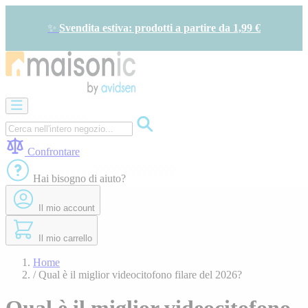
Salta
al
✨
Svendita estiva: prodotti a partire da 1,99 €
contenuto
Apricancelli
Videocitofono
-
Campanello
Confrontare
Solare
-
Hai bisogno di aiuto?
risparmio
energetico
Il mio account
Sicurezza
Comfort
domestico
Il mio carrello
Offerte
e
Home
sconti
/
Qual è il miglior videocitofono filare del 2026?