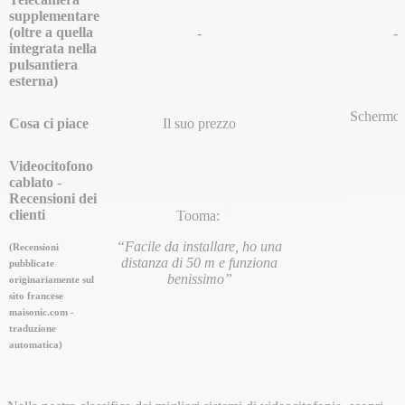
supplementare
(oltre a quella
-
-
integrata nella
pulsantiera
esterna)
Schermo 
Cosa ci piace
Il suo prezzo
Videocitofono
cablato -
Recensioni dei
clienti
Tooma:
“Facile da installare, ho una
(Recensioni
distanza di 50 m e funziona
pubblicate
benissimo”
originariamente sul
sito francese
maisonic.com -
traduzione
automatica)