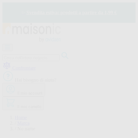
Salta
al
✨
Svendita estiva: prodotti a partire da 1,99 €
contenuto
Apricancelli
Videocitofono
-
Campanello
Confrontare
Solare
-
Hai bisogno di aiuto?
risparmio
energetico
Il mio account
Sicurezza
Comfort
domestico
Il mio carrello
Offerte
e
Home
sconti
/
Marca
/
No name