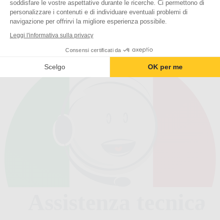
soddisfare le vostre aspettative durante le ricerche. Ci permettono di
personalizzare i contenuti e di individuare eventuali problemi di
navigazione per offrirvi la migliore esperienza possibile.
Negozio ufficiale
Leggi l'informativa sulla privacy
Dalla società Avidsen
Consensi certificati da
Scelgo
OK per me
Assistenza tecnica