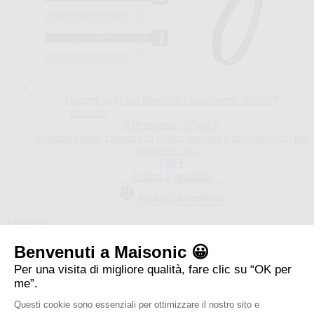
Fascette in nylon flessibile bianco/nero - 654607
no name
Riferimento : 654607
Adottate queste chiusure in nylon, versatili e maneggevoli, per
molteplici usi...
7,90 €
Vedere il prodotto
Aggiungi al confronto
2
elementi
Mostra
Benvenuti a Maisonic 😀
Naviga per
Per una visita di migliore qualità, fare clic su “OK per
me”.
Prezzo
Categorie correlate
Questi cookie sono essenziali per ottimizzare il nostro sito e