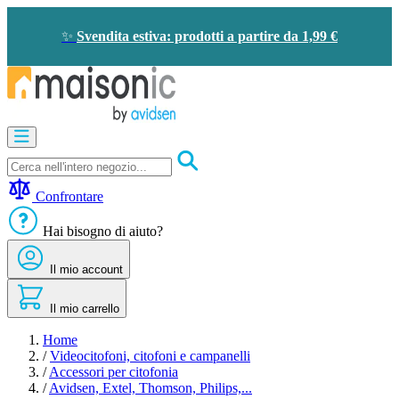
Salta
al
✨
Svendita estiva: prodotti a partire da 1,99 €
contenuto
Apricancelli
Videocitofono
-
Campanello
Confrontare
Solare
-
Hai bisogno di aiuto?
risparmio
energetico
Il mio account
Sicurezza
Comfort
domestico
Il mio carrello
Offerte
e
Home
sconti
/
Videocitofoni, citofoni e campanelli
/
Accessori per citofonia
/
Avidsen, Extel, Thomson, Philips,...