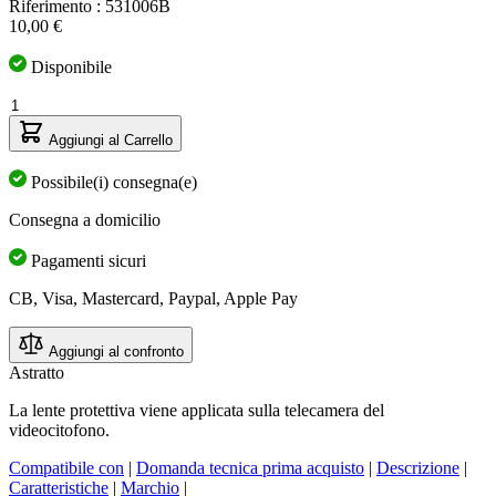
Riferimento : 531006B
10,00 €
Disponibile
Quantità
Aggiungi al Carrello
Possibile(i) consegna(e)
Consegna a domicilio
Pagamenti sicuri
CB, Visa, Mastercard, Paypal, Apple Pay
Aggiungi al confronto
Astratto
La lente protettiva viene applicata sulla telecamera del
videocitofono.
Compatibile con
|
Domanda tecnica prima acquisto
|
Descrizione
|
Caratteristiche
|
Marchio
|