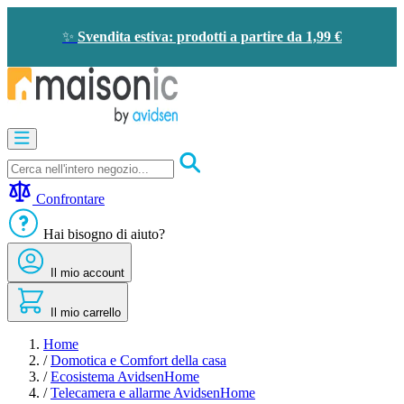
Salta
al
✨
Svendita estiva: prodotti a partire da 1,99 €
contenuto
Apricancelli
Videocitofono
-
Campanello
Confrontare
Solare
-
Hai bisogno di aiuto?
risparmio
energetico
Il mio account
Sicurezza
Comfort
domestico
Il mio carrello
Offerte
e
Home
sconti
/
Domotica e Comfort della casa
/
Ecosistema AvidsenHome
/
Telecamera e allarme AvidsenHome