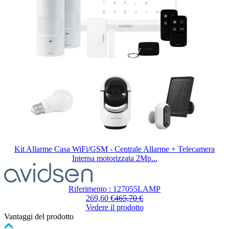
Kit Allarme Casa WiFi/GSM - Centrale Allarme + Telecamera
Interna motorizzata 2Mp...
Il
prezzo
dipende
Riferimento : 127055LAMP
dalle
269,60 €
465,70 €
opzioni
Vedere il prodotto
scelte
Vantaggi del prodotto
nella