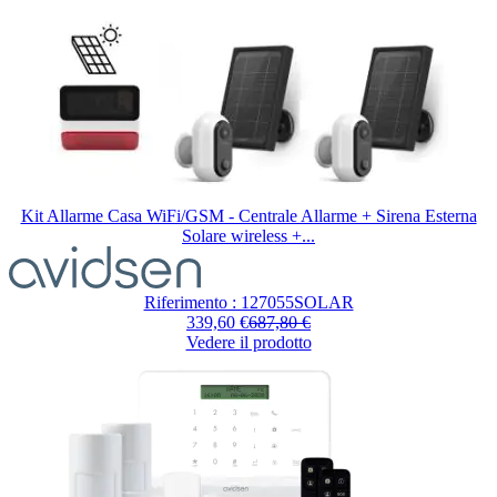
Kit Allarme Casa WiFi/GSM - Centrale Allarme + Sirena Esterna
Solare wireless +...
Il
prezzo
dipende
Riferimento : 127055SOLAR
dalle
339,60 €
687,80 €
opzioni
Vedere il prodotto
scelte
nella
pagina
del
prodotto.