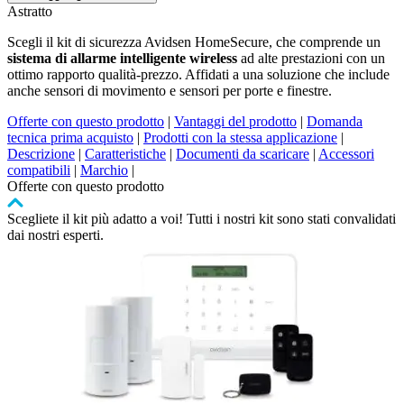
Astratto
Scegli il kit di sicurezza Avidsen HomeSecure, che comprende un
sistema di allarme intelligente wireless
ad alte prestazioni con un
ottimo rapporto qualità-prezzo. Affidati a una soluzione che include
anche sensori di movimento e sensori per porte e finestre.
Offerte con questo prodotto
|
Vantaggi del prodotto
|
Domanda
tecnica prima acquisto
|
Prodotti con la stessa applicazione
|
Descrizione
|
Caratteristiche
|
Documenti da scaricare
|
Accessori
compatibili
|
Marchio
|
Offerte con questo prodotto
Scegliete il kit più adatto a voi! Tutti i nostri kit sono stati convalidati
dai nostri esperti.
Premere
per
saltare
il
carosello